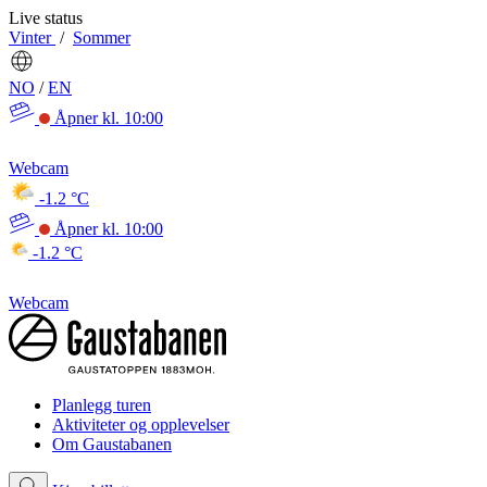
Live status
Vinter
/
Sommer
NO
/
EN
Åpner kl. 10:00
Webcam
-1.2 °C
Åpner kl. 10:00
-1.2 °C
Webcam
Planlegg turen
Aktiviteter og opplevelser
Om Gaustabanen