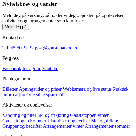
Nyhetsbrev og varsler
Meld deg på varsling, så holder vi deg oppdatert på opplevelser,
aktiviteter og arrangementer som kan friste.
Meld deg på
Kontakt oss
Tlf. 45 50 22 22
post@gaustabanen.no
Følg oss
Facebook
Instagram
Youtube
Planlegg turen
Billetter
Åpningstider og priser
Webkamera og live status
Praktisk
informasjon
Ofte stilte spørsmål
Aktiviteter og opplevelser
Vandring og turer
Ski og frikjøring
Gaustatoppen vinter
Gaustatoppen Sommer
Historiske opplevelser
Mat og drikke
Grupper og bedrifter
Arrangementer vinter
Arrangementer sommer