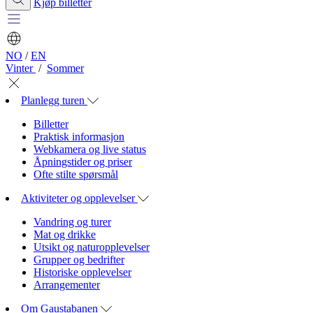
Kjøp billetter
NO
/
EN
Vinter
/
Sommer
Planlegg turen
Billetter
Praktisk informasjon
Webkamera og live status
Åpningstider og priser
Ofte stilte spørsmål
Aktiviteter og opplevelser
Vandring og turer
Mat og drikke
Utsikt og naturopplevelser
Grupper og bedrifter
Historiske opplevelser
Arrangementer
Om Gaustabanen