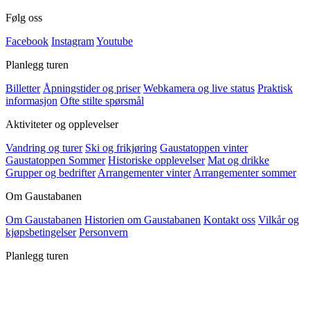
Følg oss
Facebook
Instagram
Youtube
Planlegg turen
Billetter
Åpningstider og priser
Webkamera og live status
Praktisk
informasjon
Ofte stilte spørsmål
Aktiviteter og opplevelser
Vandring og turer
Ski og frikjøring
Gaustatoppen vinter
Gaustatoppen Sommer
Historiske opplevelser
Mat og drikke
Grupper og bedrifter
Arrangementer vinter
Arrangementer sommer
Om Gaustabanen
Om Gaustabanen
Historien om Gaustabanen
Kontakt oss
Vilkår og
kjøpsbetingelser
Personvern
Planlegg turen