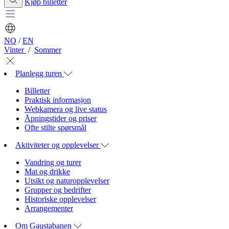
Kjøp billetter
NO
/
EN
Vinter
/
Sommer
Planlegg turen
Billetter
Praktisk informasjon
Webkamera og live status
Åpningstider og priser
Ofte stilte spørsmål
Aktiviteter og opplevelser
Vandring og turer
Mat og drikke
Utsikt og naturopplevelser
Grupper og bedrifter
Historiske opplevelser
Arrangementer
Om Gaustabanen