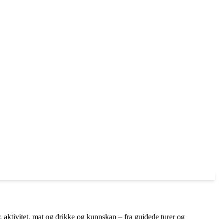
 aktivitet, mat og drikke og kunnskap – fra guidede turer og