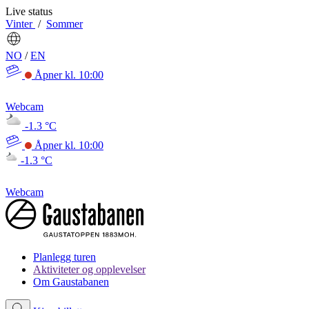
Live status
Vinter
/
Sommer
NO
/
EN
Åpner kl. 10:00
Webcam
-1.3 °C
Åpner kl. 10:00
-1.3 °C
Webcam
Planlegg turen
Aktiviteter og opplevelser
Om Gaustabanen