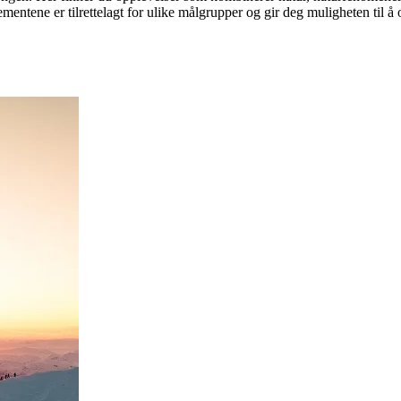
mentene er tilrettelagt for ulike målgrupper og gir deg muligheten til 