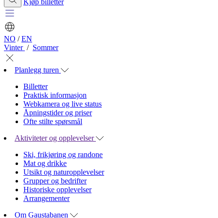
Kjøp billetter
NO
/
EN
Vinter
/
Sommer
Planlegg turen
Billetter
Praktisk informasjon
Webkamera og live status
Åpningstider og priser
Ofte stilte spørsmål
Aktiviteter og opplevelser
Ski, frikjøring og randone
Mat og drikke
Utsikt og naturopplevelser
Grupper og bedrifter
Historiske opplevelser
Arrangementer
Om Gaustabanen