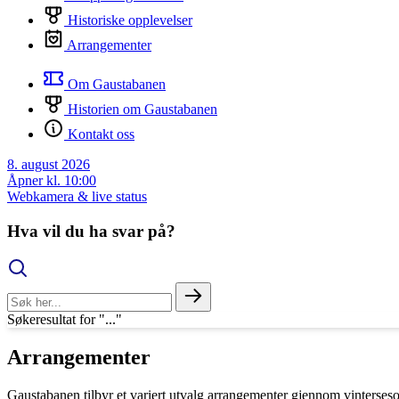
Historiske opplevelser
Arrangementer
Om Gaustabanen
Historien om Gaustabanen
Kontakt oss
8. august 2026
Åpner kl. 10:00
Webkamera & live status
Hva vil du ha svar på?
Søkeresultat for "..."
Arrangementer
Gaustabanen tilbyr et variert utvalg arrangementer gjennom vinterses