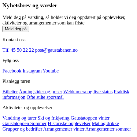
Nyhetsbrev og varsler
Meld deg på varsling, så holder vi deg oppdatert på opplevelser,
aktiviteter og arrangementer som kan friste.
Meld deg på
Kontakt oss
Tlf. 45 50 22 22
post@gaustabanen.no
Følg oss
Facebook
Instagram
Youtube
Planlegg turen
Billetter
Åpningstider og priser
Webkamera og live status
Praktisk
informasjon
Ofte stilte spørsmål
Aktiviteter og opplevelser
Vandring og turer
Ski og frikjøring
Gaustatoppen vinter
Gaustatoppen Sommer
Historiske opplevelser
Mat og drikke
Grupper og bedrifter
Arrangementer vinter
Arrangementer sommer