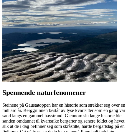
Spennende naturfenomener
Steinene på Gaustatoppen har en historie som strekker seg over en
milliard år. Berggrunnen består av lyse kvartsitter som en gang var
sand langs en gammel havstrand. Gjennom sin lange historie ble
sanden omdannet til kvartsrike bergarter og senere foldet og hevet,
slik at de i dag befinner seg som skråstilte, harde bergartslag på en
fjelltopp. Og på tross av dette kan vi ennå finne helt tydelige