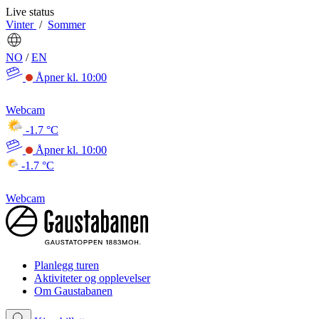
Live status
Vinter
/
Sommer
NO
/
EN
Åpner kl. 10:00
Webcam
-1.7 °C
Åpner kl. 10:00
-1.7 °C
Webcam
Planlegg turen
Aktiviteter og opplevelser
Om Gaustabanen