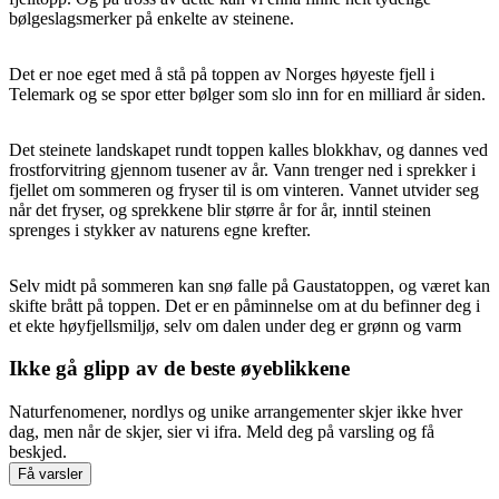
bølgeslagsmerker på enkelte av steinene.
Det er noe eget med å stå på toppen av Norges høyeste fjell i
Telemark og se spor etter bølger som slo inn for en milliard år siden.
Det steinete landskapet rundt toppen kalles blokkhav, og dannes ved
frostforvitring gjennom tusener av år. Vann trenger ned i sprekker i
fjellet om sommeren og fryser til is om vinteren. Vannet utvider seg
når det fryser, og sprekkene blir større år for år, inntil steinen
sprenges i stykker av naturens egne krefter.
Selv midt på sommeren kan snø falle på Gaustatoppen, og været kan
skifte brått på toppen. Det er en påminnelse om at du befinner deg i
et ekte høyfjellsmiljø, selv om dalen under deg er grønn og varm
Ikke gå glipp av de beste øyeblikkene
Naturfenomener, nordlys og unike arrangementer skjer ikke hver
dag, men når de skjer, sier vi ifra. Meld deg på varsling og få
beskjed.
Få varsler