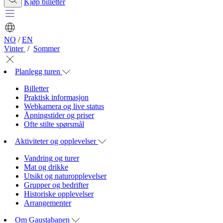
Kjøp billetter
NO
/
EN
Vinter
/
Sommer
Planlegg turen
Billetter
Praktisk informasjon
Webkamera og live status
Åpningstider og priser
Ofte stilte spørsmål
Aktiviteter og opplevelser
Vandring og turer
Mat og drikke
Utsikt og naturopplevelser
Grupper og bedrifter
Historiske opplevelser
Arrangementer
Om Gaustabanen