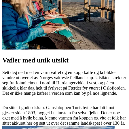
Vafler med unik utsikt
Sett deg ned med en varm vaffel og en kopp kaffe og la blikket
vandre ut over et av Norges vakreste fjelllandskap. Utsikten strekker
seg fra Jotunheimen i nord til Hardangervidda i vest, og på en
skikkelig klar dag helt til fyrlyset på Færder fyr ytterst i Oslofjorden.
Det er ikke mange kafeer i verden som kan by på noe lignende.
Du sitter i godt selskap. Gaustatoppen Turisthytte har tatt imot
gjester siden 1893, bygget i naturstein fra selve fjellet. Det er noe
eget med å hvile beina, kjenne varmen fra koppen og vite at folk har
sittet akkurat her og sett ut over det samme landskapet i over 130 år.